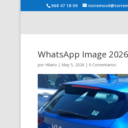
968 47 18 09
torremovil@torrem
WhatsApp Image 2026-
por
Hilario
|
May 5, 2026
|
0 Comentarios