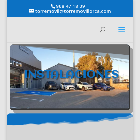
968 47 18 09
torremovil@torremovillorca.com
INSTALACIONES