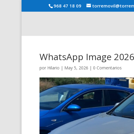
968 47 18 09
torremovil@torrem
WhatsApp Image 2026-
por
Hilario
|
May 5, 2026
|
0 Comentarios