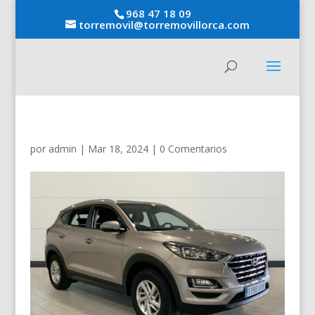
968 47 18 09
torremovil@torremovillorca.com
por
admin
|
Mar 18, 2024
|
0 Comentarios