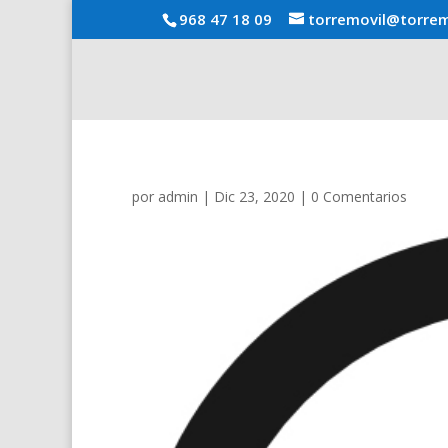
968 47 18 09
torremovil@torrem
por
admin
|
Dic 23, 2020
|
0 Comentarios