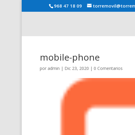
968 47 18 09
torremovil@torrem
mobile-phone
por
admin
|
Dic 23, 2020
|
0 Comentarios