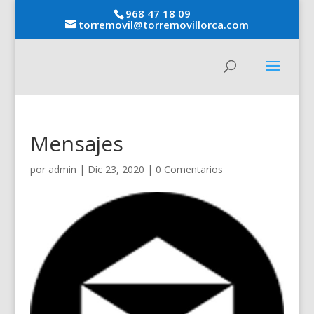
968 47 18 09
torremovil@torremovillorca.com
Mensajes
por
admin
|
Dic 23, 2020
|
0 Comentarios