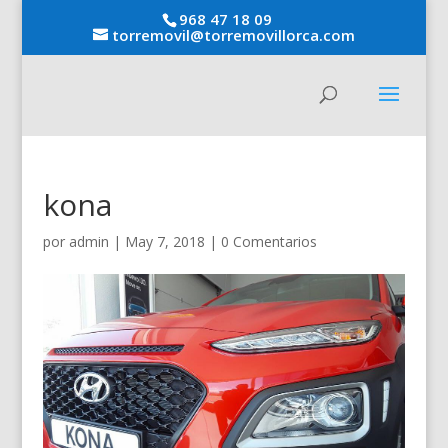
968 47 18 09
torremovil@torremovillorca.com
kona
por
admin
|
May 7, 2018
|
0 Comentarios