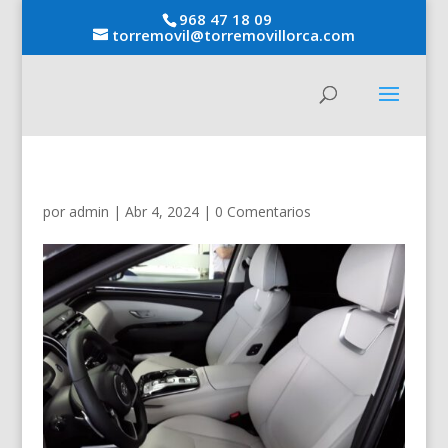
968 47 18 09
torremovil@torremovillorca.com
por
admin
|
Abr 4, 2024
|
0 Comentarios