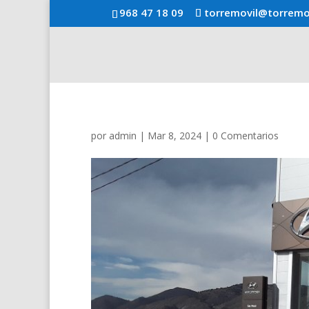
968 47 18 09
torremovil@torremo
por
admin
|
Mar 8, 2024
|
0 Comentarios