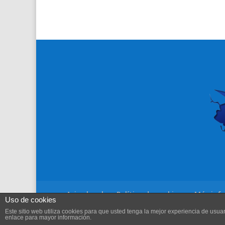
Aviso legal
Política de cookies
Más info
Uso de cookies
Este sitio web utiliza cookies para que usted tenga la mejor experiencia de us
enlace para mayor información.
(c) 2018-2025 Torremóvil Lorca SCL.