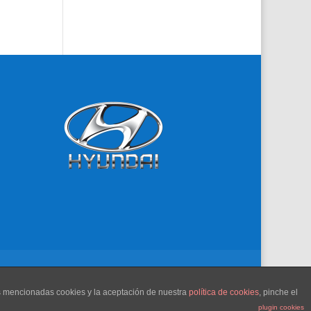
as mencionadas cookies y la aceptación de nuestra
política de cookies
, pinche el
plugin cookies