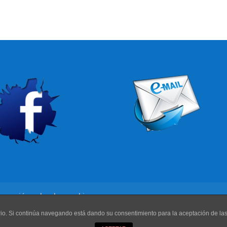
rmación sobre las cookies
uario. Si continúa navegando está dando su consentimiento para la aceptación de l