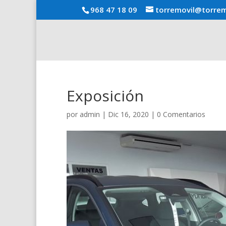
968 47 18 09
torremovil@torrem
Exposición
por
admin
|
Dic 16, 2020
|
0 Comentarios