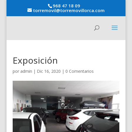
968 47 18 09
torremovil@torremovillorca.com
Exposición
por
admin
|
Dic 16, 2020
|
0 Comentarios