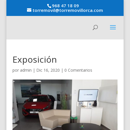
968 47 18 09
torremovil@torremovillorca.com
Exposición
por
admin
|
Dic 16, 2020
|
0 Comentarios