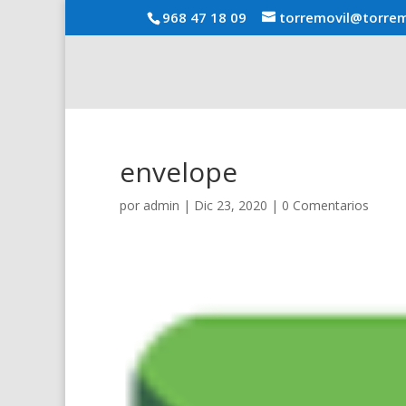
968 47 18 09
torremovil@torrem
envelope
por
admin
|
Dic 23, 2020
|
0 Comentarios