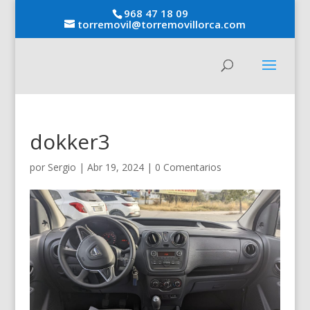
968 47 18 09
torremovil@torremovillorca.com
dokker3
por
Sergio
|
Abr 19, 2024
|
0 Comentarios