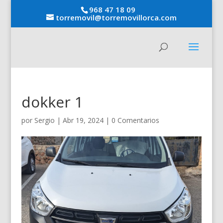
968 47 18 09
torremovil@torremovillorca.com
dokker 1
por
Sergio
|
Abr 19, 2024
|
0 Comentarios