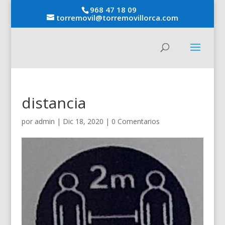
968 47 18 09
torremovil@torremovillorca.com
distancia
por
admin
|
Dic 18, 2020
|
0 Comentarios