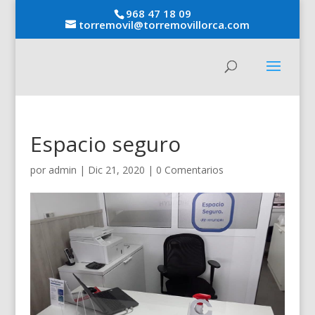
968 47 18 09
torremovil@torremovillorca.com
Espacio seguro
por
admin
|
Dic 21, 2020
|
0 Comentarios