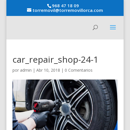
968 47 18 09
torremovil@torremovillorca.com
car_repair_shop-24-1
por
admin
|
Abr 10, 2018
|
0 Comentarios