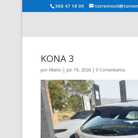
968 47 18 09
torremovil@torrem
KONA 3
por
Hilario
|
Jun 19, 2026
|
0 Comentarios