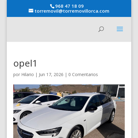
968 47 18 09
torremovil@torremovillorca.com
opel1
por
Hilario
|
Jun 17, 2026
|
0 Comentarios