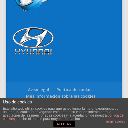
Aviso legal
Política de cookies
Más información sobre las cookies
Uso de cookies
Este sitio web utiliza cookies para que usted tenga la mejor experiencia de
usuario. Si continúa navegando está dando su consentimiento para la
aceptación de las mencionadas cookies y la aceptación de nuestra
política de
cookies
, pinche el enlace para mayor información.
(c) 2018-2025 Torremóvil Lorca SCL.
plugin cookies
ACEPTAR