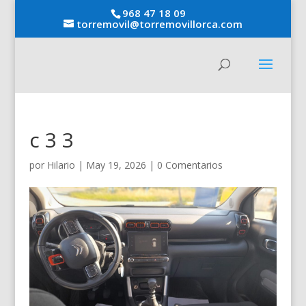
968 47 18 09
torremovil@torremovillorca.com
c 3 3
por
Hilario
|
May 19, 2026
|
0 Comentarios